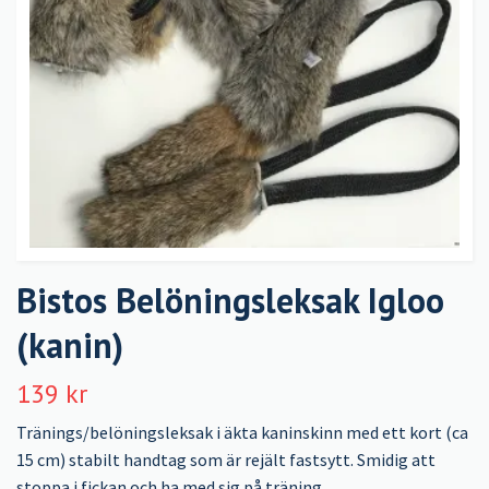
Bistos Belöningsleksak Igloo
(kanin)
139 kr
Tränings/belöningsleksak i äkta kaninskinn med ett kort (ca
15 cm) stabilt handtag som är rejält fastsytt. Smidig att
stoppa i fickan och ha med sig på träning