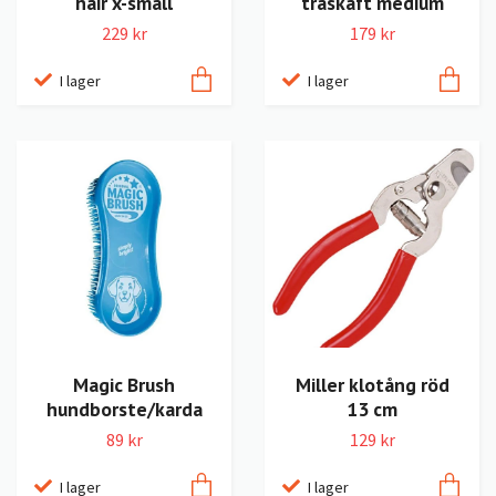
hair x-small
träskaft medium
229 kr
179 kr
I lager
I lager
Magic Brush
Miller klotång röd
hundborste/karda
13 cm
89 kr
129 kr
I lager
I lager