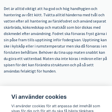
Det är alltid viktigt att ha god och hög handhygien och
hantering av rått kött. Tvätta alltid händerna med tvål och
vatten efter all hantering av färskfodret och använd separat
skärbräda, köksredskap och matskål som bör diskas med
diskmedel efter användning. Fodret ska förvaras fryst gärna i
sin påse fram tills upptining inför fodergivan. Upptining kan
ske i kylskåp eller i rumstemperatur men ska då förvaras i en
försluten behållare. Behöver du tina upp maten snabbt kan
du göra ett vattenbad. Maten ska inte köras i mikron eller på
spisen för det kan förändra strukturen och på så sett
användas felaktigt för hunden.
Vi använder cookies
LexNox Hundshop
Vi använder cookies för att anpassa det innehåll som
visas för dig och för att du ska få bästa tänkbara