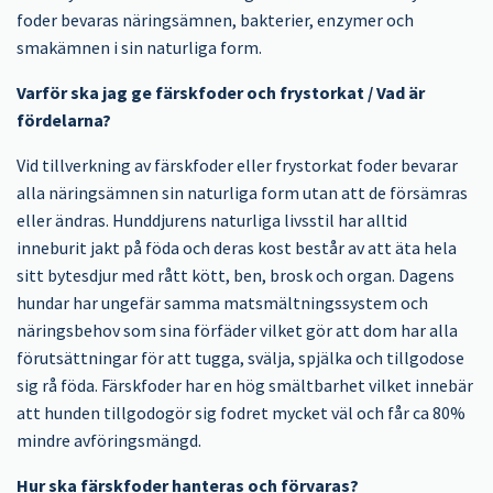
foder bevaras näringsämnen, bakterier, enzymer och
smakämnen i sin naturliga form.
Varför ska jag ge färskfoder och frystorkat / Vad är
fördelarna?
Vid tillverkning av färskfoder eller frystorkat foder bevarar
alla näringsämnen sin naturliga form utan att de försämras
eller ändras. Hunddjurens naturliga livsstil har alltid
inneburit jakt på föda och deras kost består av att äta hela
sitt bytesdjur med rått kött, ben, brosk och organ. Dagens
hundar har ungefär samma matsmältningssystem och
näringsbehov som sina förfäder vilket gör att dom har alla
förutsättningar för att tugga, svälja, spjälka och tillgodose
sig rå föda. Färskfoder har en hög smältbarhet vilket innebär
att hunden tillgodogör sig fodret mycket väl och får ca 80%
mindre avföringsmängd.
Hur ska färskfoder hanteras och förvaras?