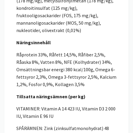
(178 mg/kg), metylsulfonylmetan (178 mg/kg),
kondroitinsulfat (125 mg/kg),
fruktooligosackarider (FOS, 175 mg/kg),
mannanoligosackarider (MOS, 50 mg/kg),
nukleotider, olivextrakt (0,01%)
Näringsinnehåll
Råprotein 33%, Råfett 14,5%, Råfiber 2,5%,
Råaska 8%, Vatten 8%, NFE (Kolhydrater) 34%,
Omsättningsbar energi 380 kcal/100g, Omega 6-
fettsyror 2,3%, Omega 3-fettsyror 2,5%, Kalcium
1,2%, Fosfor 0,9%, Kollagen 3,5%
Tillsatta näringsämnen (per kg)
VITAMINER: Vitamin A 14 423 IU, Vitamin D3 2 000
IU, Vitamin E 96 IU
SPÅRÄMNEN: Zink (zinksulfatmonohydrat) 48