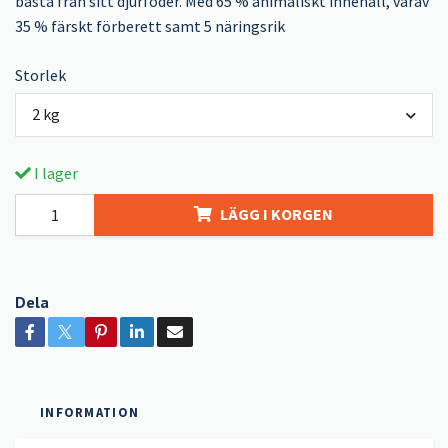
bästa från sitt djurfoder. Med 65 % animaliskt innehåll, varav
35 % färskt förberett samt 5 näringsrik
Storlek
2 kg
I lager
LÄGG I KORGEN
Dela
INFORMATION