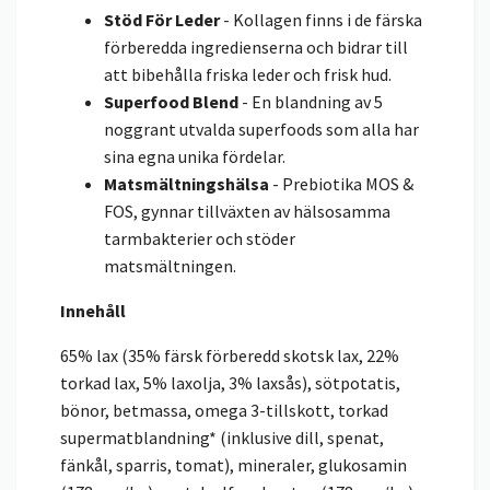
Stöd För Leder
- Kollagen finns i de färska
förberedda ingredienserna och bidrar till
att bibehålla friska leder och frisk hud.
Superfood Blend
- En blandning av 5
noggrant utvalda superfoods som alla har
sina egna unika fördelar.
Matsmältningshälsa
- Prebiotika MOS &
FOS, gynnar tillväxten av hälsosamma
tarmbakterier och stöder
matsmältningen.
Innehåll
65% lax (35% färsk förberedd skotsk lax, 22%
torkad lax, 5% laxolja, 3% laxsås), sötpotatis,
bönor, betmassa, omega 3-tillskott, torkad
supermatblandning* (inklusive dill, spenat,
fänkål, sparris, tomat), mineraler, glukosamin