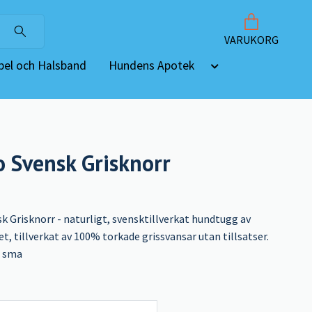
VARUKORG
el och Halsband
Hundens Apotek
Svensk Grisknorr
Grisknorr - naturligt, svensktillverkat hundtugg av
t, tillverkat av 100% torkade grissvansar utan tillsatser.
r sma