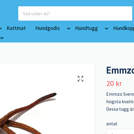
Kattmat
Hundgodis
Hundtugg
Hundkopp
Emmzo 
20 kr
Emmzo Svensk 
högsta kvalite
Dessa tugg ä
antal