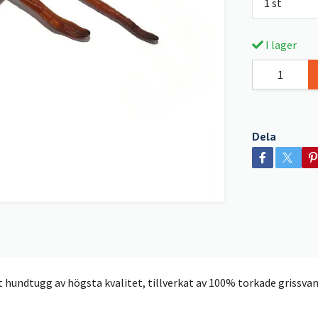
1 st
I lager
Dela
t hundtugg av högsta kvalitet, tillverkat av 100% torkade grissvan