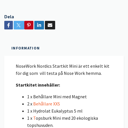
Dela
INFORMATION
NoseWork Nordics Startkit Mini är ett enkelt kit
för dig som vill testa på Nose Work hemma.
Startkitet innehåller:
1 x Behållare Mini med Magnet
2 x
Behållare XXS
1 x Hydrolat Eukalyptus 5 ml
1 x
T
opsburk Mini med 20 ekologiska
topshuvuden.