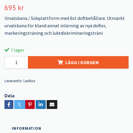
695 kr
Urvalsbana / Sökplattform med 6st doftbehållare. Utmärkt
urvalsbana för bland annat inlärning av nya dofter,
markeringsträning och luktdiskrimineringsträni
I lager
LÄGG I KORGEN
Leverantör:
LexNox
Dela
INFORMATION