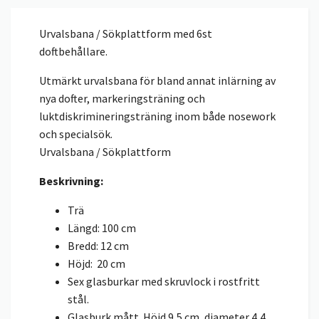
Urvalsbana / Sökplattform med 6st
doftbehållare.
Utmärkt urvalsbana för bland annat inlärning av
nya dofter, markeringsträning och
luktdiskrimineringsträning inom både nosework
och specialsök.
Urvalsbana / Sökplattform
Beskrivning:
Trä
Längd: 100 cm
Bredd: 12 cm
Höjd: 20 cm
Sex glasburkar med skruvlock i rostfritt
stål.
Glasburk mått. Höjd 9,5 cm, diameter 4,4