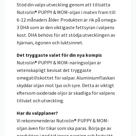
Stöd din valps utveckling genom att tillsätta
Nutrolin® PUPPY & MOM-oljan i maten fram till
6-12 månaders ålder. Produkten är rik på omega-
3 DHA som är den viktigaste fettsyran i valpens
kost. DHA behövs för att stödja utvecklingen av
hjärnan, ögonen och luktsinnet.
Det tryggaste valet för din nya kompis
Nutrolin® PUPPY & MOM-näringsoljan är
vetenskapligt bevisat det tryggaste
omegatillskottet för valpar. Aluminiumflaskan
skyddar oljan mot ljus och syre. Detta är viktigt
eftersom oxiderade oljor är skadliga för valpens
tillväxt och utveckling.
Har du valpplaner?
Vi rekommenderar Nutrolin® PUPPY & MOM-
oljan även för tikar som ska paras. Börja ge av
produkten i god tid innan parning och fortsätt