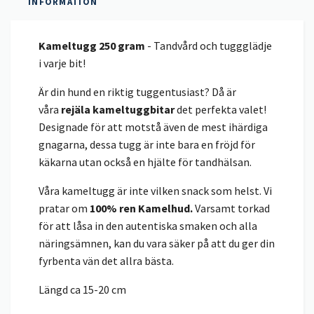
INFORMATION
Kameltugg 250 gram
- Tandvård och tuggglädje
i varje bit!
Är din hund en riktig tuggentusiast? Då är
våra
rejäla kameltuggbitar
det perfekta valet!
Designade för att motstå även de mest ihärdiga
gnagarna, dessa tugg är inte bara en fröjd för
käkarna utan också en hjälte för tandhälsan.
Våra kameltugg är inte vilken snack som helst. Vi
pratar om
100% ren Kamelhud.
Varsamt torkad
för att låsa in den autentiska smaken och alla
näringsämnen, kan du vara säker på att du ger din
fyrbenta vän det allra bästa.
Längd ca 15-20 cm