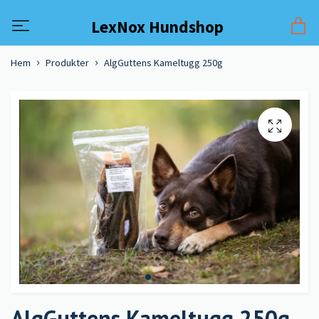
LexNox Hundshop
Hem
Produkter
AlgGuttens Kameltugg 250g
AlgGuttens Kameltugg 250g