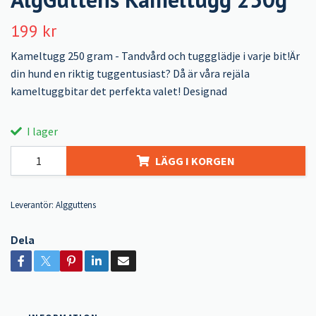
199 kr
Kameltugg 250 gram - Tandvård och tuggglädje i varje bit!Är
din hund en riktig tuggentusiast? Då är våra rejäla
kameltuggbitar det perfekta valet! Designad
I lager
LÄGG I KORGEN
Leverantör:
Algguttens
Dela