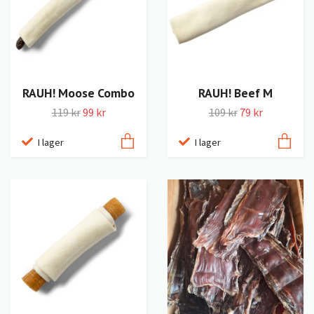
RAUH! Moose Combo
RAUH! Beef M
119 kr
99 kr
109 kr
79 kr
I lager
I lager