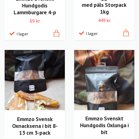
med päls Storpack
Hundgodis
1kg
Lammburgare 4-p
449 kr
69 kr
I lager
I lager
Emmzo Svenskt
Emmzo Svensk
Hundgodis Oxlunga i
Oxnacksena i bit 8-
bit
13 cm 3-pack