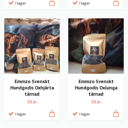
I lager
I lager
Emmzo Svenskt
Emmzo Svenskt
Hundgodis Oxhjärta
Hundgodis Oxlunga
tärnad
tärnad
59 kr
59 kr
I lager
I lager