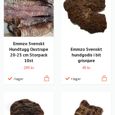
Emmzo Svenskt
Hundtugg Oxstrupe
Emmzo Svenskt
20-25 cm Storpack
hundgodis i bit
10st
grisnjure
299 kr
49 kr
I lager
I lager