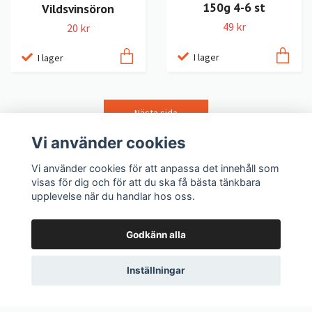
150g 4-6 st
Vildsvinsöron
49 kr
20 kr
I lager
I lager
Nästa sida
Visar sida 1 av 4, totalt 186 produkter
Vi använder cookies
Vi använder cookies för att anpassa det innehåll som
visas för dig och för att du ska få bästa tänkbara
LexNox Hundshop
upplevelse när du handlar hos oss.
Godkänn alla
Köpvillkor
Kontakt
Inställningar