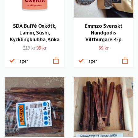
SDA Buffé Oxkött,
Emmzo Svenskt
Lamm, Sushi,
Hundgodis
Kycklingklubba, Anka
Viltburgare 4-p
219 kr
99 kr
69 kr
I lager
I lager