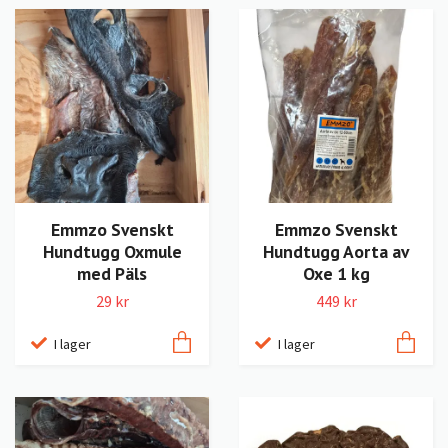
Emmzo Svenskt
Emmzo Svenskt
Hundtugg Oxmule
Hundtugg Aorta av
med Päls
Oxe 1 kg
29 kr
449 kr
I lager
I lager