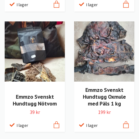
I lager
I lager
Emmzo Svenskt
Emmzo Svenskt
Hundtugg Oxmule
Hundtugg Nötvom
med Päls 1 kg
39 kr
199 kr
I lager
I lager