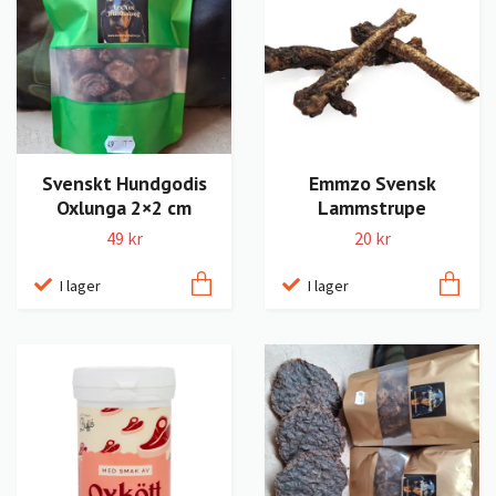
Svenskt Hundgodis
Emmzo Svensk
Oxlunga 2×2 cm
Lammstrupe
49 kr
20 kr
I lager
I lager