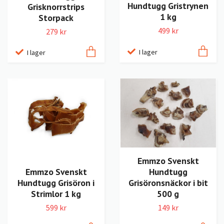
Hundtugg Gristrynen
Grisknorrstrips
1 kg
Storpack
499 kr
279 kr
I lager
I lager
Emmzo Svenskt
Hundtugg
Emmzo Svenskt
Grisöronsnäckor i bit
Hundtugg Grisöron i
500 g
Strimlor 1 kg
149 kr
599 kr