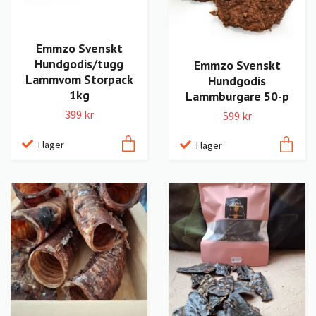
Emmzo Svenskt
Hundgodis/tugg
Emmzo Svenskt
Lammvom Storpack
Hundgodis
1kg
Lammburgare 50-p
399 kr
599 kr
I lager
I lager