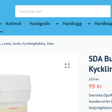
Kattmat
Hundgodis
Hundtugg
Hundkopp
, Lamm, Sushi, Kycklingklubba, Anka
SDA Bu
Kyckli
219 kr
99 kr
Svenska DjurA
hunden eller 
buljongkänsla.