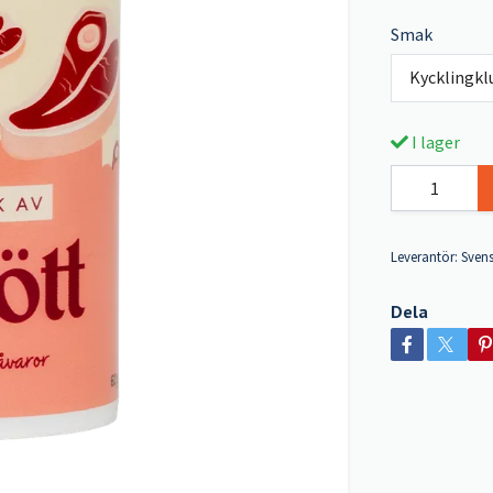
Smak
Kycklingkl
I lager
Leverantör:
Svens
Dela