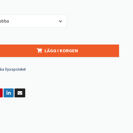
ubba
LÄGG I KORGEN
ka Djurapoteket